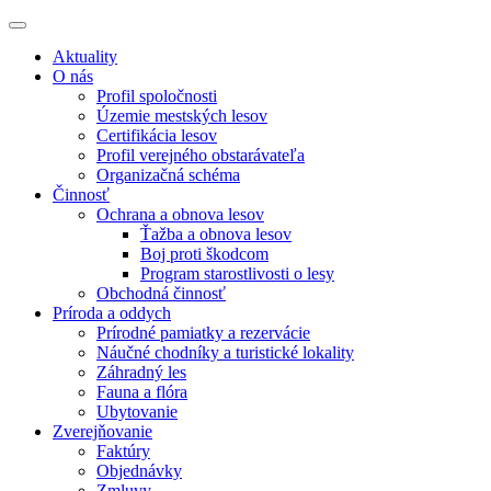
Aktuality
O nás
Profil spoločnosti
Územie mestských lesov
Certifikácia lesov
Profil verejného obstarávateľa
Organizačná schéma
Činnosť
Ochrana a obnova lesov
Ťažba a obnova lesov
Boj proti škodcom
Program starostlivosti o lesy
Obchodná činnosť
Príroda a oddych
Prírodné pamiatky a rezervácie
Náučné chodníky a turistické lokality
Záhradný les
Fauna a flóra
Ubytovanie
Zverejňovanie
Faktúry
Objednávky
Zmluvy