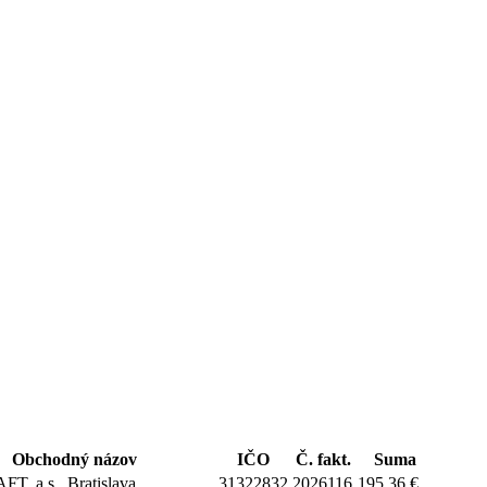
Obchodný názov
IČO
Č. fakt.
Suma
, a.s., Bratislava
31322832
2026116
195,36 €