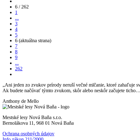
6 / 262
1
...
3
4
5
6
(aktuálna strana)
7
8
9
...
262
„Ani jeden zo zvukov prírody neruší večné mlčanie, ktoré zahaľuje sv
Ak budete načúvať týmto zvukom, skôr alebo neskôr začujete ticho
Anthony de Mello
Mestské lesy Nová Baňa s.r.o.
Bernolákova 11, 968 01 Nová Baňa
Ochrana osobných údajov
Info zákon 211/2000