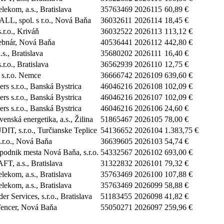
lekom, a.s., Bratislava
35763469
2026115
60,89 €
, spol. s r.o., Nová Baňa
36032611
2026114
18,45 €
r.o., Kriváň
36032522
2026113
113,12 €
bnár, Nová Baňa
40536441
2026112
442,80 €
., Bratislava
35680202
2026111
16,40 €
.r.o., Bratislava
36562939
2026110
12,75 €
 s.r.o. Nemce
36666742
2026109
639,60 €
rs s.r.o., Banská Bystrica
46046216
2026108
102,09 €
rs s.r.o., Banská Bystrica
46046216
2026107
102,09 €
rs s.r.o., Banská Bystrica
46046216
2026106
24,60 €
venská energetika, a.s., Žilina
51865467
2026105
78,00 €
T, s.r.o., Turčianske Teplice
54136652
2026104
1.383,75 €
r.o., Nová Baňa
36639605
2026103
54,74 €
podnik mesta Nová Baňa, s.r.o.
54332567
2026102
693,00 €
, a.s., Bratislava
31322832
2026101
79,32 €
lekom, a.s., Bratislava
35763469
2026100
107,88 €
lekom, a.s., Bratislava
35763469
2026099
58,88 €
 Services, s.r.o., Bratislava
51183455
2026098
41,82 €
Tencer, Nová Baňa
55050271
2026097
259,96 €