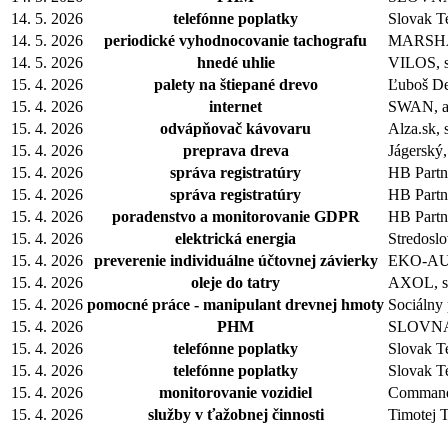
14. 5. 2026
telefónne poplatky
Slovak Te
14. 5. 2026
periodické vyhodnocovanie tachografu
MARSHALL
14. 5. 2026
hnedé uhlie
VILOS, s.
15. 4. 2026
palety na štiepané drevo
Ľuboš De
15. 4. 2026
internet
SWAN, a.s
15. 4. 2026
odvápňovač kávovaru
Alza.sk, s
15. 4. 2026
preprava dreva
Jágerský,
15. 4. 2026
správa registratúry
HB Partne
15. 4. 2026
správa registratúry
HB Partne
15. 4. 2026
poradenstvo a monitorovanie GDPR
HB Partne
15. 4. 2026
elektrická energia
Stredoslo
15. 4. 2026
preverenie individuálne účtovnej závierky
EKO-AUDI
15. 4. 2026
oleje do tatry
AXOL, s.
15. 4. 2026
pomocné práce - manipulant drevnej hmoty
Sociálny 
15. 4. 2026
PHM
SLOVNAFT
15. 4. 2026
telefónne poplatky
Slovak Te
15. 4. 2026
telefónne poplatky
Slovak Te
15. 4. 2026
monitorovanie vozidiel
Commander
15. 4. 2026
služby v ťažobnej činnosti
Timotej 