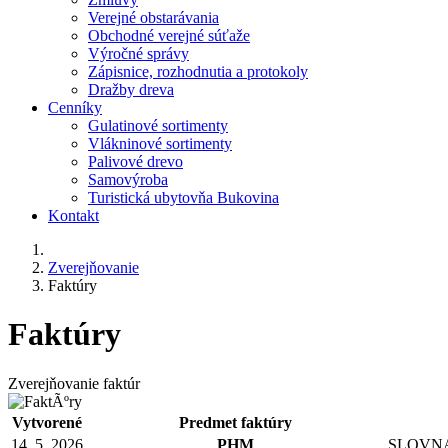
Verejné obstarávania
Obchodné verejné súťaže
Výročné správy
Zápisnice, rozhodnutia a protokoly
Dražby dreva
Cenníky
Gulatinové sortimenty
Vlákninové sortimenty
Palivové drevo
Samovýroba
Turistická ubytovňa Bukovina
Kontakt
Zverejňovanie
Faktúry
Faktúry
Zverejňovanie faktúr
Vytvorené
Predmet faktúry
14. 5. 2026
PHM
SLOVNAFT