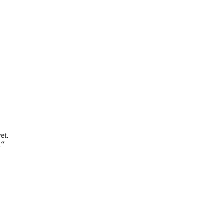
et.
…“