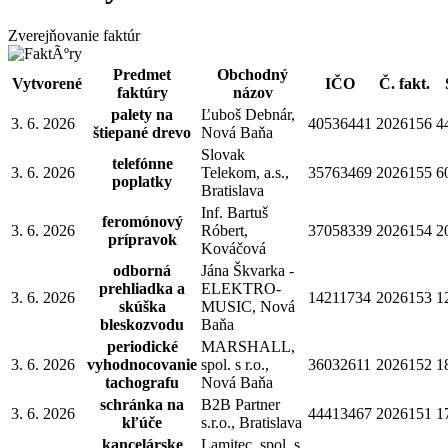
Zverejňovanie faktúr
Predmet
Obchodný
Vytvorené
IČO
Č. fakt.
faktúry
názov
palety na
Ľuboš Debnár,
3. 6. 2026
40536441
2026156
4
štiepané drevo
Nová Baňa
Slovak
telefónne
3. 6. 2026
Telekom, a.s.,
35763469
2026155
6
poplatky
Bratislava
Inf. Bartuš
feromónový
3. 6. 2026
Róbert,
37058339
2026154
2
prípravok
Kováčová
odborná
Jána Škvarka -
prehliadka a
ELEKTRO-
3. 6. 2026
14211734
2026153
1
skúška
MUSIC, Nová
bleskozvodu
Baňa
periodické
MARSHALL,
3. 6. 2026
vyhodnocovanie
spol. s r.o.,
36032611
2026152
1
tachografu
Nová Baňa
schránka na
B2B Partner
3. 6. 2026
44413467
2026151
1
kľúče
s.r.o., Bratislava
kancelárske
Lamitec, spol. s