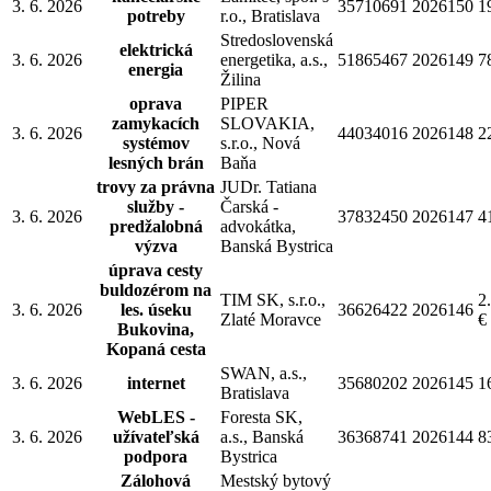
3. 6. 2026
35710691
2026150
1
potreby
r.o., Bratislava
Stredoslovenská
elektrická
3. 6. 2026
energetika, a.s.,
51865467
2026149
7
energia
Žilina
oprava
PIPER
zamykacích
SLOVAKIA,
3. 6. 2026
44034016
2026148
2
systémov
s.r.o., Nová
lesných brán
Baňa
trovy za právna
JUDr. Tatiana
služby -
Čarská -
3. 6. 2026
37832450
2026147
4
predžalobná
advokátka,
výzva
Banská Bystrica
úprava cesty
buldozérom na
TIM SK, s.r.o.,
2
3. 6. 2026
les. úseku
36626422
2026146
Zlaté Moravce
€
Bukovina,
Kopaná cesta
SWAN, a.s.,
3. 6. 2026
internet
35680202
2026145
1
Bratislava
WebLES -
Foresta SK,
3. 6. 2026
užívateľská
a.s., Banská
36368741
2026144
8
podpora
Bystrica
Zálohová
Mestský bytový