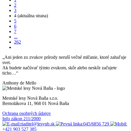
2
3
4
(aktuálna strana)
5
6
7
...
262
„Ani jeden zo zvukov prírody neruší večné mlčanie, ktoré zahaľuje
svet.
Ak budete načúvať týmto zvukom, skôr alebo neskôr začujete
ticho…“
Anthony de Mello
Mestské lesy Nová Baňa s.r.o.
Bernolákova 11, 968 01 Nová Baňa
Ochrana osobných údajov
Info zákon 211/2000
riaditel@lesynb.sk
045/6856 729
+421 903 527 385