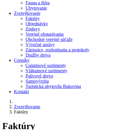
Fauna a flóra
Ubytovanie
Zverejňovanie
Faktúry
Objednávky
Zmluvy
Verejné obstarávania
Obchodné verejné súťaže
Výročné správy
Zápisnice, rozhodnutia a protokoly
Dražby dreva
Cenníky
Gulatinové sortimenty
Vlákninové sortimenty
Palivové drevo
Samovýroba
Turistická ubytovňa Bukovina
Kontakt
Zverejňovanie
Faktúry
Faktúry