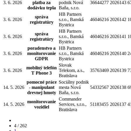
3. 6. 2026
platba za
podnik Nová
36644277
2026143
6
dodávku tepla
Baňa, s.r.o.
HB Partners
správa
3. 6. 2026
s.r.o., Banská
46046216
2026142
1
registratúry
Bystrica
HB Partners
správa
3. 6. 2026
s.r.o., Banská
46046216
2026141
1
registratúry
Bystrica
poradenstvo a
HB Partners
3. 6. 2026
monitorovanie
s.r.o., Banská
46046216
2026140
2
GDPR
Bystrica
Slovak
mobilný telefón
3. 6. 2026
Telekom, a.s.,
35763469
2026139
7
T Phone 3
Bratislava
pomocné práce
Sociálny podnik
14. 5. 2026
- manipulant
mesta Nová
54332567
2026138
6
drevnej hmoty
Baňa, s.r.o.
Commander
monitorovanie
14. 5. 2026
Services, s.r.o.,
51183455
2026137
4
vozidiel
Bratislava
4 / 262
1