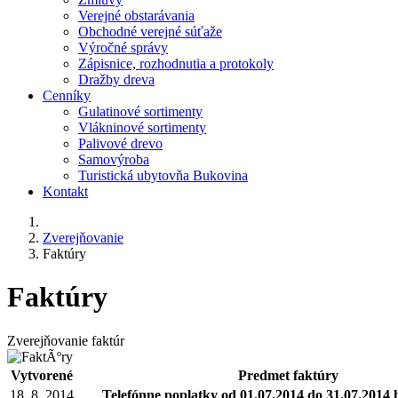
Verejné obstarávania
Obchodné verejné súťaže
Výročné správy
Zápisnice, rozhodnutia a protokoly
Dražby dreva
Cenníky
Gulatinové sortimenty
Vlákninové sortimenty
Palivové drevo
Samovýroba
Turistická ubytovňa Bukovina
Kontakt
Zverejňovanie
Faktúry
Faktúry
Zverejňovanie faktúr
Vytvorené
Predmet faktúry
18. 8. 2014
Telefónne poplatky od 01.07.2014 do 31.07.2014