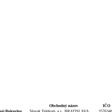
Obchodný názov
IČO
 háj.Bukovina
Slovak Telekom, a.s., BRATISLAVA
357634