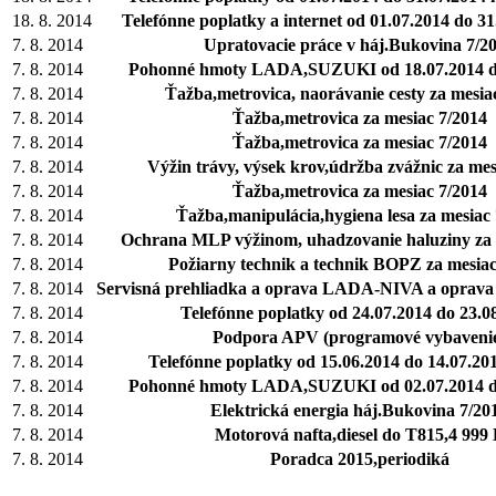
18. 8. 2014
Telefónne poplatky a internet od 01.07.2014 do 3
7. 8. 2014
Upratovacie práce v háj.Bukovina 7/2
7. 8. 2014
Pohonné hmoty LADA,SUZUKI od 18.07.2014 do
7. 8. 2014
Ťažba,metrovica, naorávanie cesty za mesia
7. 8. 2014
Ťažba,metrovica za mesiac 7/2014
7. 8. 2014
Ťažba,metrovica za mesiac 7/2014
7. 8. 2014
Výžin trávy, výsek krov,údržba zvážnic za mes
7. 8. 2014
Ťažba,metrovica za mesiac 7/2014
7. 8. 2014
Ťažba,manipulácia,hygiena lesa za mesiac
7. 8. 2014
Ochrana MLP výžinom, uhadzovanie haluziny za 
7. 8. 2014
Požiarny technik a technik BOPZ za mesiac
7. 8. 2014
Servisná prehliadka a oprava LADA-NIVA a opra
7. 8. 2014
Telefónne poplatky od 24.07.2014 do 23.0
7. 8. 2014
Podpora APV (programové vybaveni
7. 8. 2014
Telefónne poplatky od 15.06.2014 do 14.07.20
7. 8. 2014
Pohonné hmoty LADA,SUZUKI od 02.07.2014 do
7. 8. 2014
Elektrická energia háj.Bukovina 7/20
7. 8. 2014
Motorová nafta,diesel do T815,4 999
7. 8. 2014
Poradca 2015,periodiká