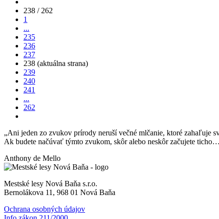
238 / 262
1
...
235
236
237
238
(aktuálna strana)
239
240
241
...
262
„Ani jeden zo zvukov prírody neruší večné mlčanie, ktoré zahaľuje sv
Ak budete načúvať týmto zvukom, skôr alebo neskôr začujete ticho
Anthony de Mello
Mestské lesy Nová Baňa s.r.o.
Bernolákova 11, 968 01 Nová Baňa
Ochrana osobných údajov
Info zákon 211/2000