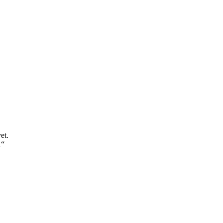
et.
…“