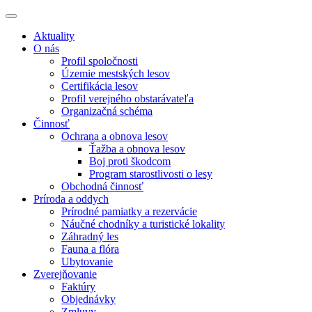
Aktuality
O nás
Profil spoločnosti
Územie mestských lesov
Certifikácia lesov
Profil verejného obstarávateľa
Organizačná schéma
Činnosť
Ochrana a obnova lesov
Ťažba a obnova lesov
Boj proti škodcom
Program starostlivosti o lesy
Obchodná činnosť
Príroda a oddych
Prírodné pamiatky a rezervácie
Náučné chodníky a turistické lokality
Záhradný les
Fauna a flóra
Ubytovanie
Zverejňovanie
Faktúry
Objednávky
Zmluvy