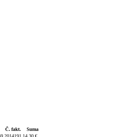
Č. fakt.
Suma
69
2014191
14,30 €