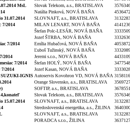
1.07.2014 MsL
Slovak Telekom, a.s., BRATISLAVA
357634
014
Natália Pinková, NOVÁ BAŇA
453647
 31.07.2014
SLOVNAFT, a.s., BRATISLAVA
313228
c 7/2014
MILAN LENART, NOVÁ BAŇA
414123
Štefan Polc-LESÁR, NOVÁ BAŇA
333350
Jozef ŠTRBA, NOVÁ BAŇA
333263
iac 7/2014
Emília Hubačová, NOVÁ BAŇA
405387
Ľuboš Tužinský, NOVÁ BAŇA
333208
 7/2014
Jeremi s.r.o., NOVÁ BAŇA
443310
mesiac 7/2014
Štefan HOLÝ, NOVÁ BAŇA
347754
 7/2014
Jozef Kasan, NOVÁ BAŇA
333302
va SUZUKI-IGNIS
Autoservis Kovohron VD, NOVÁ BAŇA
315811
8.2014
Orange Slovensko, a.s., BRATISLAVA
356972
e)
SOFTIP, a.s., BRATISLAVA
367855
14,konateľ
Slovak Telekom, a.s., BRATISLAVA
357634
 15.07.2014
SLOVNAFT, a.s., BRATISLAVA
313228
14
Stredoslovenská energetika, a.s., ŽILINA
364030
 L
SLOVNAFT, a.s., BRATISLAVA
313228
PORADCA s.r.o., ŽILINA
363712